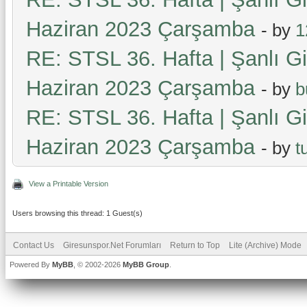
Haziran 2023 Çarşamba
- by
1
RE: STSL 36. Hafta | Şanlı G
Haziran 2023 Çarşamba
- by
b
RE: STSL 36. Hafta | Şanlı G
Haziran 2023 Çarşamba
- by
t
View a Printable Version
Users browsing this thread: 1 Guest(s)
Contact Us
Giresunspor.Net Forumları
Return to Top
Lite (Archive) Mode
Powered By
MyBB
, © 2002-2026
MyBB Group
.