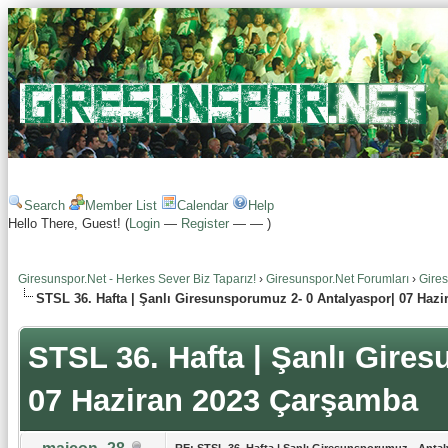
Search
Member List
Calendar
Help
Hello There, Guest! (
Login
—
Register
—
—
)
Giresunspor.Net - Herkes Sever Biz Taparız!
›
Giresunspor.Net Forumları
›
Gire
STSL 36. Hafta | Şanlı Giresunsporumuz 2- 0 Antalyaspor| 07 Haz
STSL 36. Hafta | Şanlı Gire
07 Haziran 2023 Çarşamba
RE: STSL 36. Hafta | Şanlı Giresunsporumuz - Anta