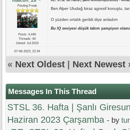
maicon_28
Posting Freak
Ben Alper Uludağ biraz agresif konuştu, tar
O yüzden ortalık gerildi diye anladım
Bu IQ seviyesi düşük takım şampiyon ola
Posts: 4,446
Threads: 40
Joined: Jul 2010
07-06-2023, 22:34
«
Next Oldest
|
Next Newest
Messages In This Thread
STSL 36. Hafta | Şanlı Giresu
Haziran 2023 Çarşamba
- by
tu