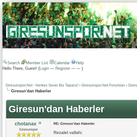
Search
Member List
Calendar
Help
Hello There, Guest! (
Login
—
Register
—
—
)
Giresunspor.Net - Herkes Sever Biz Taparız!
›
Giresunspor.Net Forumları
›
Gire
Giresun'dan Haberler
Giresun'dan Haberler
chotanax
RE: Giresun'dan Haberler
Giresunspor
Rezalet vallahi.